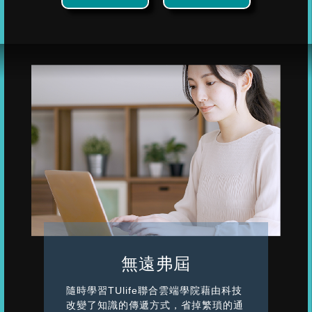
無遠弗屆
隨時學習TUlife聯合雲端學院藉由科技
改變了知識的傳遞方式，省掉繁瑣的通