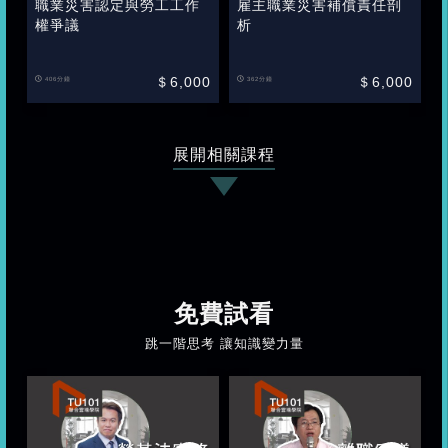
二堂
職業災害認定與勞工工作
雇主職業災害補償責任剖
權爭議
析
＄6,000
＄6,000
406分鐘
362分鐘
展開相關課程
最新上架
最新上架
職業
災害
勞工
股票
K線
投資
免費試看
職業災害攻克心法課程 第
內行人的理財小學堂
跳一階思考 讓知識變力量
三堂
雇主應負擔的其他職災相
股市新鮮人 快速實現財富
關責任
自由
＄6,000
＄1,500
366分鐘
177分鐘