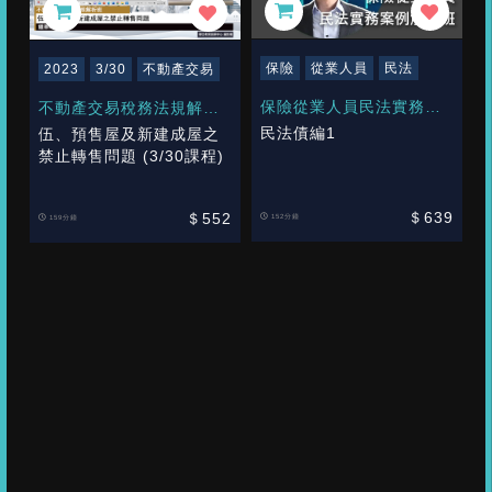
保險
從業人員
民法
2023
3/30
不動產交易
保險從業人員民法實務及
不動產交易稅務法規解析
案例解析班
班 鍾華峰
民法債編1
伍、預售屋及新建成屋之
禁止轉售問題 (3/30課程)
＄639
＄552
152分鐘
159分鐘