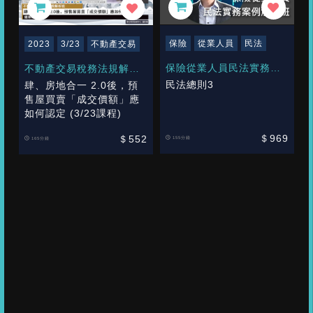
保險
從業人員
民法
2023
3/23
不動產交易
保險從業人員民法實務及
不動產交易稅務法規解析
案例解析班
班 鍾華峰
民法總則3
肆、房地合一 2.0後，預
售屋買賣「成交價額」應
如何認定 (3/23課程)
＄969
＄552
155分鐘
165分鐘